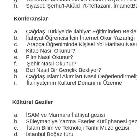
h.
Siyaset: Şerhu’l-Akâid li’t-Teftazani: İmametB
2.
Konferanslar
a.
Çağdaş Türkiye’de İlahiyat Eğitiminden Bekle
b.
İlahiyat Öğrencisi İçin İnternet Okur Yazarlığı
c.
Arapça Öğreniminde Kişisel Yol Haritası Nasıl
d.
Kitap Nasıl Okunur?
e.
Film Nasıl Okunur?
f.
Şehir Nasıl Okunur?
g.
Bizi Nasıl Bir Gençlik Bekliyor?
h.
Çağdaş İslami Akımları Nasıl Değerlendirmeli
i.
İlahiyatçının Kültürel Donanımı Üzerine
3.
Kültürel Geziler
a.
İSAM ve Marmara İlahiyat gezisi
b.
Süleymaniye Yazma Eserler Kütüphanesi gez
c.
İslam Bilim ve Teknoloji Tarihi Müze gezisi
d.
İstanbul Boğaz turu