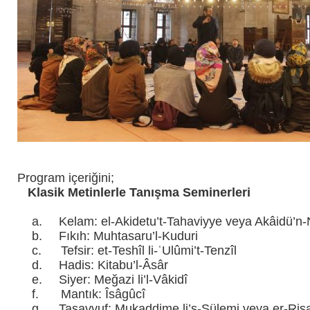
Program içeriğini;
1.
Klasik Metinlerle Tanışma Seminerleri
a.
Kelam: el-Akidetu’t-Tahaviyye veya Akâidü’n-
b.
Fıkıh: Muhtasaru’l-Kuduri
c.
Tefsir: et-Teshîl li-ʿUlûmi’t-Tenzîl
d.
Hadis: Kitabu’l-Âsâr
e.
Siyer: Meğazi li’l-Vâkidî
f.
Mantık: Îsâgûcî
g.
Tasavvuf: Mukaddime li’s-Sülemi veya er-Risa