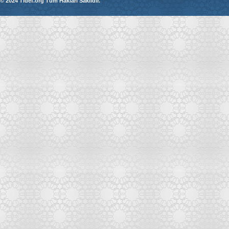
© 2024 Tidef.org Tüm Hakları Saklıdır.