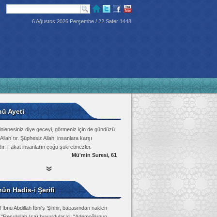
6 Ağustos 2026 Perşembe / 22 Safer 1448
nü Ayeti
inlenesiniz diye geceyi, görmeniz için de gündüzü
Allah´tır. Şüphesiz Allah, insanlara karşı
dır. Fakat insanların çoğu şükretmezler.
Mü'min Suresi, 61
ün Hadis-i Şerifi
 İbnu Abdillah İbni'ş-Şihhir, babasından naklen
: "Resulullah (sa) buyurdular ki: "Ademoğlunun