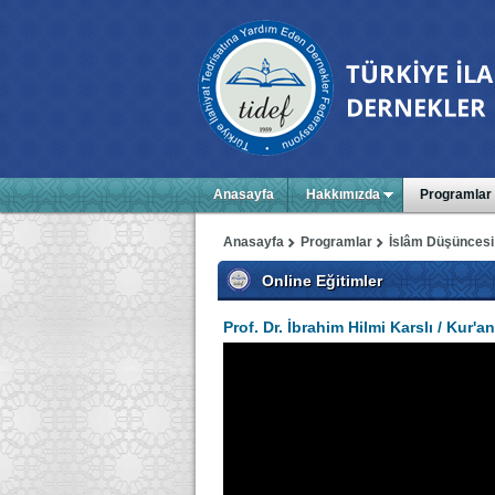
Anasayfa
Hakkımızda
Programlar
Anasayfa
Programlar
İslâm Düşüncesi
Online Eğitimler
Prof. Dr. İbrahim Hilmi Karslı / Kur'an