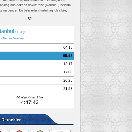
 yanibaşında doksan dokuz tane (öldürücü) belanın
sına benzer. Bu belalardan kurtulmuş olsa bile,
 ölünceye kadar çekeceği düşkünlük hali
caktır."
Tirmizi, Kader 14, (2151)
e Dernekler