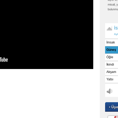
misali,
bulunma
sonunda
yakalaya
▪ Üy