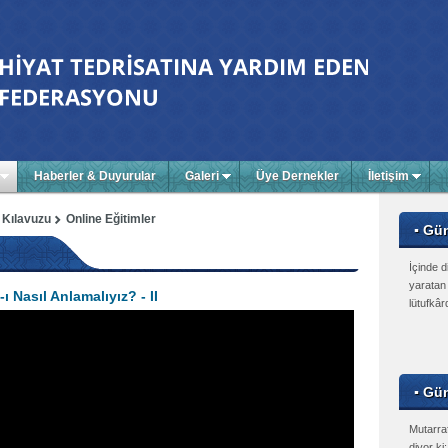
Haberler & Duyurular
Galeri
Üye Dernekler
İletişim
 Kılavuzu
Online Eğitimler
▪ Gü
İçinde d
yaratan 
-ı Nasıl Anlamalıyız? - II
lütufkâr
▪ Gün
Mutarraf
diyor ki