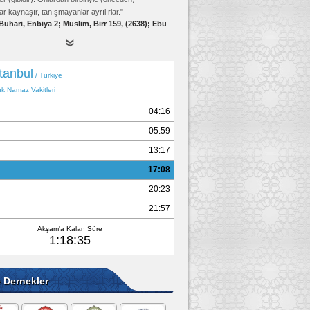
ar kaynaşır, tanışmayanlar ayrılırlar."
Buhari, Enbiya 2; Müslim, Birr 159, (2638); Ebu
Davud, Edeb 19, (4834)
e Dernekler