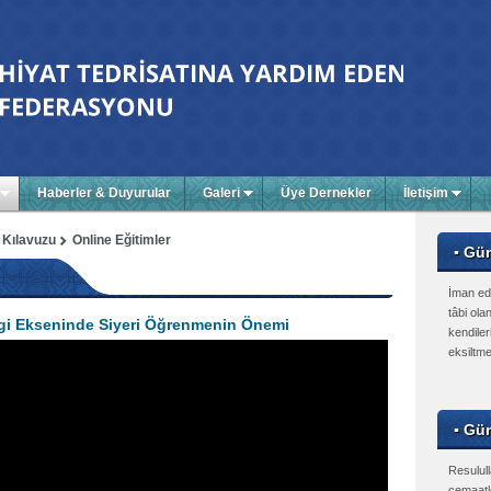
Haberler & Duyurular
Galeri
Üye Dernekler
İletişim
 Kılavuzu
Online Eğitimler
▪ Gü
İman ed
tâbi olan
ilgi Ekseninde Siyeri Öğrenmenin Önemi
kendiler
eksiltme
▪ Gün
Resulull
cemaatle