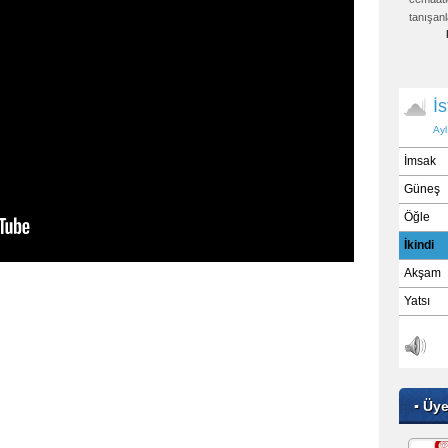
tanışanl
▪ Üy