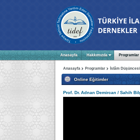
Anasayfa
Hakkımızda
Programlar
Anasayfa
Programlar
İslâm Düşüncesi
Online Eğitimler
Prof. Dr. Adnan Demircan / Sahih B