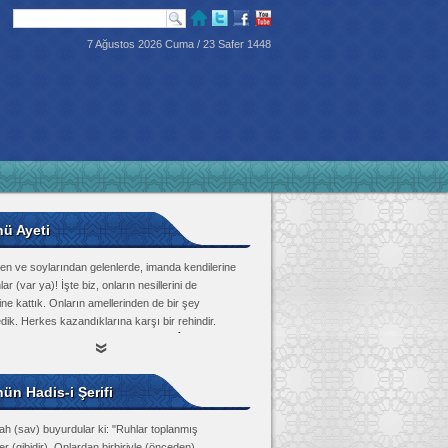
7 Ağustos 2026 Cuma / 23 Safer 1448
nü Ayeti
en ve soylarından gelenlerde, imanda kendilerine
lar (var ya)! İşte biz, onların nesillerini de
ine kattık. Onların amellerinden de bir şey
dik. Herkes kazandıklarına karşı bir rehindir.
Tûr Suresi, 21
ün Hadis-i Şerifi
ah (sav) buyurdular ki: "Ruhlar toplanmış
r (gibidir). Onlardan birbiriyle (önceden)