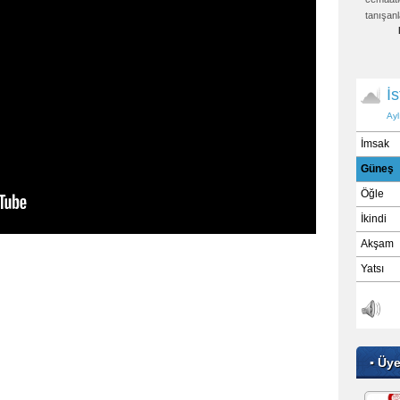
tanışanl
▪ Üy