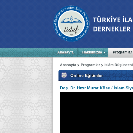
Anasayfa
Hakkımızda
Programlar
Anasayfa
Programlar
İslâm Düşüncesi
Online Eğitimler
Doç. Dr. Hızır Murat Köse / İslam Si