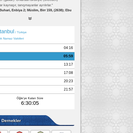
ar kaynaşır, tanışmayanlar ayrılırlar."
Buhari, Enbiya 2; Müslim, Birr 159, (2638); Ebu
Davud, Edeb 19, (4834)
e Dernekler