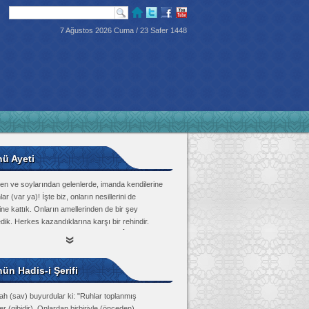
7 Ağustos 2026 Cuma / 23 Safer 1448
nü Ayeti
en ve soylarından gelenlerde, imanda kendilerine
lar (var ya)! İşte biz, onların nesillerini de
ine kattık. Onların amellerinden de bir şey
dik. Herkes kazandıklarına karşı bir rehindir.
Tûr Suresi, 21
ün Hadis-i Şerifi
ah (sav) buyurdular ki: "Ruhlar toplanmış
r (gibidir). Onlardan birbiriyle (önceden)