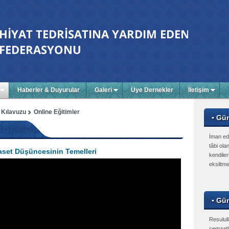
Haberler & Duyurular
Galeri
Üye Dernekler
İletişim
 Kılavuzu
Online Eğitimler
▪ Gü
İman ed
tâbi olan
yaset Düşüncesinin Temelleri
kendiler
eksiltme
▪ Gün
Resulull
cemaatle