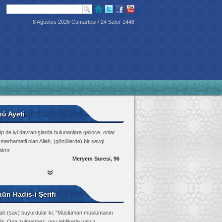
8 Ağustos 2026 Cumartesi / 24 Safer 1448
nü Ayeti
p de iyi davranışlarda bulunanlara gelince, onlar
 merhametli olan Allah, (gönüllerde) bir sevgi
ktır.
Meryem Suresi, 96
ün Hadis-i Şerifi
lah (sav) buyurdular ki: "Müslüman müslümanın
dir. Ona zulmetmez, onu tehlikede yalnız