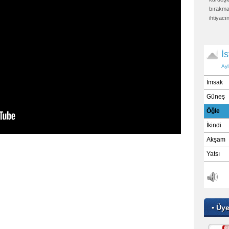
bırakmaz
ihtiyacı
kurtarı
sıkıntıs
onu kıya
etti: "K
otursa, 
sabit kıl
Ebu Dav
Buh
▪ Üy