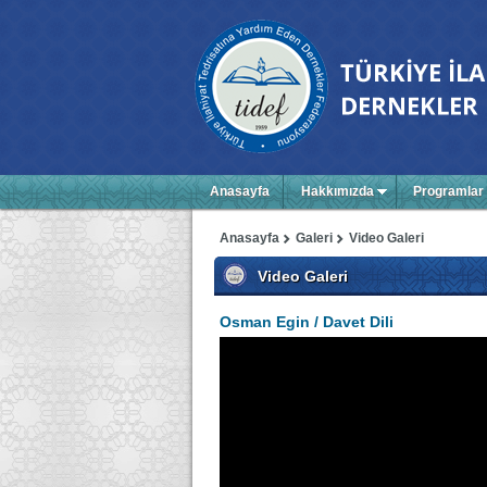
Anasayfa
Hakkımızda
Programlar
Anasayfa
Galeri
Video Galeri
Video Galeri
Osman Egin / Davet Dili