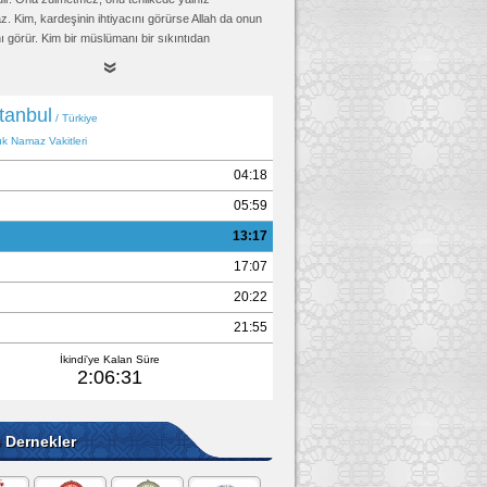
. Kim, kardeşinin ihtiyacını görürse Allah da onun
nı görür. Kim bir müslümanı bir sıkıntıdan
rsa, Allah da o sebeple onu Kıyamet gününün
ından kurtarır. Kim bir müslümanı örterse, Allah da
met günü örter." (Rezin bir rivayette şunu ilave
im, hakkı sübut buluncaya kadar mazlumla birlikte
ayakların kaydığı günde Allah onun ayağını Sıratta
ar.")
ud, Edeb 46, (4893); Tirmizi, Hudud 3, (1426);
ari, Mezalim 3, İkrah 7; Müslim, Birr 58, (2580)
e Dernekler