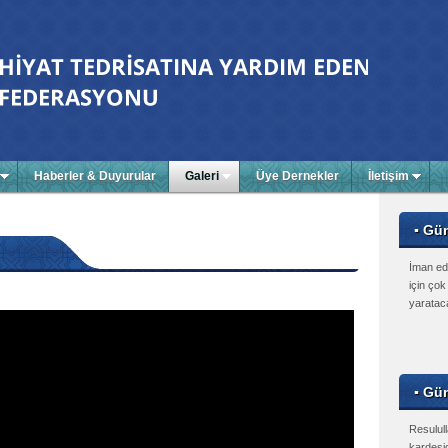
Haberler & Duyurular
Galeri
Üye Dernekler
İletişim
▪ Gü
İman edi
için çok
yarataca
▪ Gün
Resulul
kardeşi