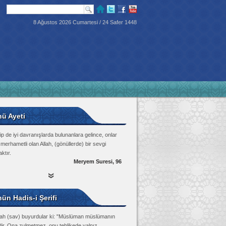
8 Ağustos 2026 Cumartesi / 24 Safer 1448
nü Ayeti
p de iyi davranışlarda bulunanlara gelince, onlar
 merhametli olan Allah, (gönüllerde) bir sevgi
ktır.
Meryem Suresi, 96
ün Hadis-i Şerifi
lah (sav) buyurdular ki: "Müslüman müslümanın
dir. Ona zulmetmez, onu tehlikede yalnız