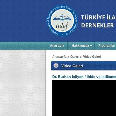
Anasayfa
Hakkımızda
Programlar
Anasayfa
Galeri
Video Galeri
Video Galeri
Dr. Burhan İşliyen / İhlâs ve İstika