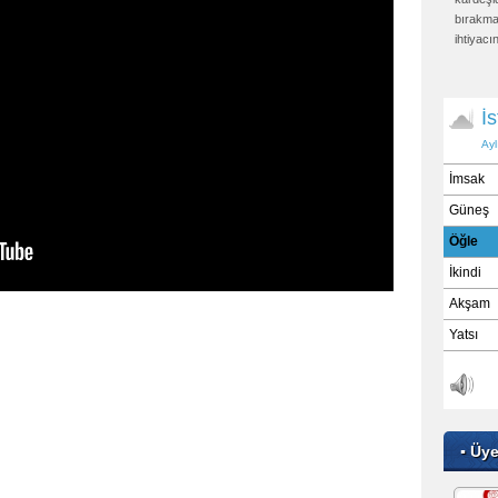
bırakmaz
ihtiyacı
kurtarı
sıkıntıs
onu kıya
etti: "K
otursa, 
sabit kıl
Ebu Dav
Buh
▪ Üy