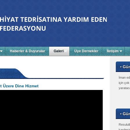
Haberler & Duyurular
Galeri
Üye Dernekler
İletişim
▪ Gü
İman edi
için çok
met Üzere Dine Hizmet
yarataca
▪ Gün
Resulul
kardeşi