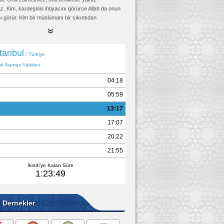
. Kim, kardeşinin ihtiyacını görürse Allah da onun
nı görür. Kim bir müslümanı bir sıkıntıdan
rsa, Allah da o sebeple onu Kıyamet gününün
ından kurtarır. Kim bir müslümanı örterse, Allah da
met günü örter." (Rezin bir rivayette şunu ilave
im, hakkı sübut buluncaya kadar mazlumla birlikte
ayakların kaydığı günde Allah onun ayağını Sıratta
ar.")
ud, Edeb 46, (4893); Tirmizi, Hudud 3, (1426);
ari, Mezalim 3, İkrah 7; Müslim, Birr 58, (2580)
e Dernekler