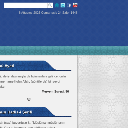
8 Ağustos 2026 Cumartesi / 24 Safer 1448
nü Ayeti
p de iyi davranışlarda bulunanlara gelince, onlar
 merhametli olan Allah, (gönüllerde) bir sevgi
ktır.
Meryem Suresi, 96
ün Hadis-i Şerifi
lah (sav) buyurdular ki: "Müslüman müslümanın
dir. Ona zulmetmez, onu tehlikede yalnız