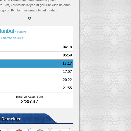
. Kim, kardeşinin ihtiyacını görürse Allah da onun
nı görür. Kim bir müslümanı bir sıkıntıdan
rsa, Allah da o sebeple onu Kıyamet gününün
ından kurtarır. Kim bir müslümanı örterse, Allah da
met günü örter." (Rezin bir rivayette şunu ilave
im, hakkı sübut buluncaya kadar mazlumla birlikte
ayakların kaydığı günde Allah onun ayağını Sıratta
ar.")
ud, Edeb 46, (4893); Tirmizi, Hudud 3, (1426);
ari, Mezalim 3, İkrah 7; Müslim, Birr 58, (2580)
e Dernekler