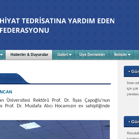
Haberler & Duyurular
Galeri
Üye Dernekler
İletişim
▪ Gü
İman edi
için çok
İNCAN
yarataca
n Üniversitesi Rektörü Prof. Dr. İlyas Çapoğlu'nun
nı Prof. Dr. Mustafa Alıcı Hocamızın ev sahipliğinde
▪ Gün
Resulul
kardeşi