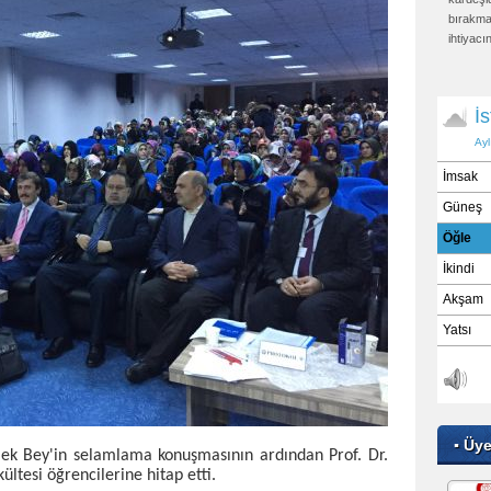
bırakmaz
ihtiyacı
kurtarı
sıkıntıs
onu kıya
etti: "K
otursa, 
sabit kıl
Ebu Dav
Buh
▪ Üy
ek Bey'in selamlama konuşmasının ardından Prof. Dr.
ltesi öğrencilerine hitap etti.