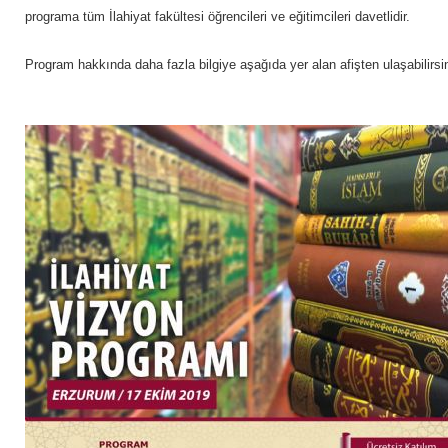
programa tüm İlahiyat fakültesi öğrencileri ve eğitimcileri davetlidir.
Program hakkında daha fazla bilgiye aşağıda yer alan afişten ulaşabilirsin