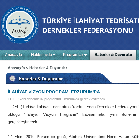
Anasayfa
Hakkımızda
Programlar
Haberler & Duyurular
Anasayfa
Haberler & Duyurular
Haberler & Duyurular
İLAHİYAT VİZYON PROGRAMI ERZURUM'DA
TİDEF; Yeni dönemin ilk programını Erzurum'da gerçekleştirecek
TİDEF (
Türkiye İlahiyat Tedrisatına Yardım Eden Dernekler Federasyonu
olduğu "İlahiyat Vizyon Programı" kapsamında, yeni dönemin 
gerçekleştirecek.
17 Ekim 2019 Perşembe günü, Atatürk Üniversitesi Nene Hatun Kül