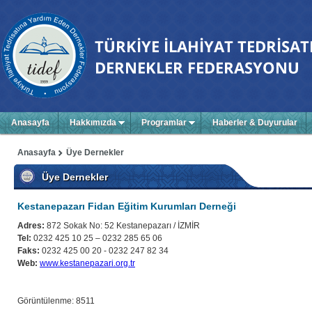
Anasayfa
Hakkımızda
Programlar
Haberler & Duyurular
Anasayfa
Üye Dernekler
Üye Dernekler
Kestanepazarı Fidan Eğitim Kurumları Derneği
Adres:
872 Sokak No: 52 Kestanepazarı / İZMİR
Tel:
0232 425 10 25 – 0232 285 65 06
Faks:
0232 425 00 20 - 0232 247 82 34
Web:
www.kestanepazari.org.tr
Görüntülenme: 8511