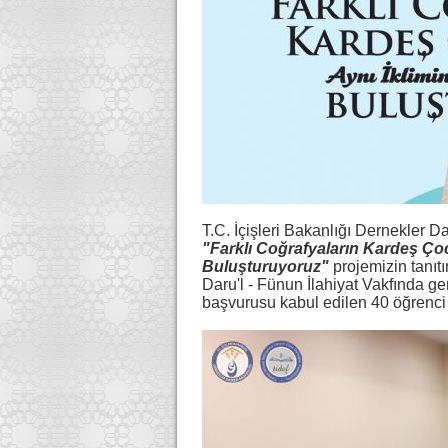
T.C. İçişleri Bakanlığı Dernekler Da
"
Farklı Coğrafyaların Kardeş Ço
Buluşturuyoruz"
projemizin tanıtı
Daru'l - Fünun İlahiyat Vakfında ge
başvurusu kabul edilen 40 öğrenci k