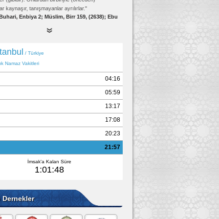
ar kaynaşır, tanışmayanlar ayrılırlar."
Buhari, Enbiya 2; Müslim, Birr 159, (2638); Ebu
Davud, Edeb 19, (4834)
e Dernekler