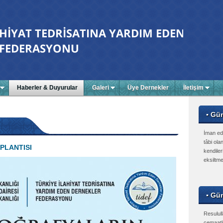
Haberler & Duyurular
Galeri
Üye Dernekler
İletişim
▪ Gü
İman ed
tâbi olan
PLANTISI
kendiler
eksiltme
▪ Gün
Resulull
cemaatle