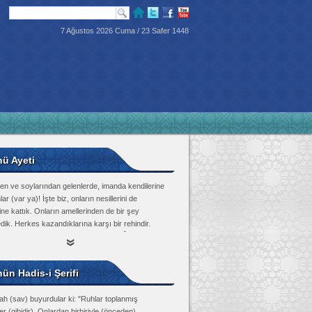
7 Ağustos 2026 Cuma / 23 Safer 1448
nü Ayeti
en ve soylarından gelenlerde, imanda kendilerine
lar (var ya)! İşte biz, onların nesillerini de
ine kattık. Onların amellerinden de bir şey
dik. Herkes kazandıklarına karşı bir rehindir.
Tûr Suresi, 21
ün Hadis-i Şerifi
ah (sav) buyurdular ki: "Ruhlar toplanmış
r (gibidir). Onlardan birbiriyle (önceden)