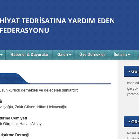
Haberler & Duyurular
Galeri
Üye Dernekler
İletişim
▪ Gü
İman edi
için çok
un kurucu dernekleri ve delegeleri şunlardır:
yarataca
i
avuşoğlu, Zakir Güven, Nihat Helvacıoğlu
ttirme Cemiyeti
▪ Gün
ir Gürpınar, Hasan Aksay
Resulul
etiştirme Derneği
kardeşi