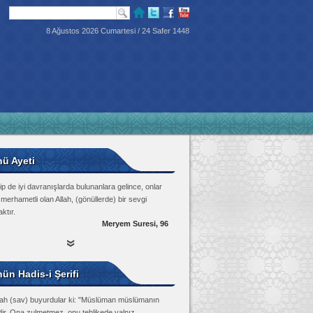
8 Ağustos 2026 Cumartesi / 24 Safer 1448
nü Ayeti
p de iyi davranışlarda bulunanlara gelince, onlar
 merhametli olan Allah, (gönüllerde) bir sevgi
ktır.
Meryem Suresi, 96
ün Hadis-i Şerifi
lah (sav) buyurdular ki: "Müslüman müslümanın
dir. Ona zulmetmez, onu tehlikede yalnız