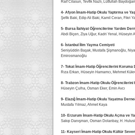
Raif Cilasun, Tevfik Nazlı, Lütfullah Baydoğa
4- Afyon İmam-Hatip Okulu Yaptırma ve Ya
Şefik Baki, Edip Ali Baki, Kamil Ceran, Fikri Y
5- Bursa İlahiyat Öğrencilerine Yardım Der
Abdi Biçen, Ziya Uğur, Kadri Yenal, Hüseyin 
6- İstanbul İlim Yayma Cemiyeti
Seniyüddin Başak, Mustafa Şişmanoğlu, Niyaz
Emirosmanoğlu
7- Tokat İmam-Hatip Öğrencilerini Koruma 
Rıza Erkan, Hüseyin Hamamcı, Mehmet Kükr
8- Trabzon İmam-Hatip Okulu Öğrencilerin
Hüseyin Çulha, Osman Eker, Emin Avcı
9- Elazığ İmam-Hatip Okulu Yaşatma Derne
Mustafa Yılmaz, Ahmet Kaya
10- Erzurum İmam-Hatip Okulu Açma ve Y
Sakıp Danışman, Osman Dolanbay, H. Hulusi 
11- Kayseri İmam-Hatip Okulu Kültür Seven