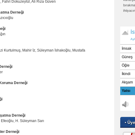
n, Fahri Dokuzeylül, Ali Rıza Güven
bırakmaz
ihtiyacı
şatma Derneği
kurtarı
azıcıoğlu
sıkıntıs
onu kıya
neği
etti: "K
Ağın
otursa, 
sabit kıl
Ebu Dav
i Kurtulmuş, Mahir İz, Süleyman İshakoğlu, Mustafa
Buh
Derneği
er
i Koruma Derneği
ği
aşatma Derneği
Efeoğlu, H. Süleyman Sarı
▪ Üy
ler Derneği