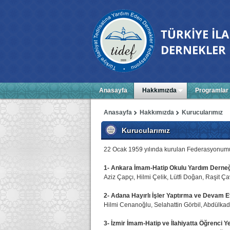
Anasayfa
Hakkımızda
Programlar
Anasayfa
Hakkımızda
Kurucularımız
Kurucularımız
22 Ocak 1959 yılında kurulan Federasyonumuz
1- Ankara İmam-Hatip Okulu Yardım Derneğ
Aziz Çapçı, Hilmi Çelik, Lütfi Doğan, Raşit Ç
2- Adana Hayırlı İşler Yaptırma ve Devam E
Hilmi Cenanoğlu, Selahattin Görbil, Abdülkad
3- İzmir İmam-Hatip ve İlahiyatta Öğrenci Y