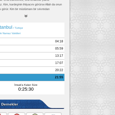
. Kim, kardeşinin ihtiyacını görürse Allah da onun
nı görür. Kim bir müslümanı bir sıkıntıdan
rsa, Allah da o sebeple onu Kıyamet gününün
ından kurtarır. Kim bir müslümanı örterse, Allah da
met günü örter." (Rezin bir rivayette şunu ilave
im, hakkı sübut buluncaya kadar mazlumla birlikte
ayakların kaydığı günde Allah onun ayağını Sıratta
ar.")
ud, Edeb 46, (4893); Tirmizi, Hudud 3, (1426);
ari, Mezalim 3, İkrah 7; Müslim, Birr 58, (2580)
e Dernekler