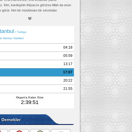
. Kim, kardeşinin ihtiyacını görürse Allah da onun
nı görür. Kim bir müslümanı bir sıkıntıdan
rsa, Allah da o sebeple onu Kıyamet gününün
ından kurtarır. Kim bir müslümanı örterse, Allah da
met günü örter." (Rezin bir rivayette şunu ilave
im, hakkı sübut buluncaya kadar mazlumla birlikte
ayakların kaydığı günde Allah onun ayağını Sıratta
ar.")
ud, Edeb 46, (4893); Tirmizi, Hudud 3, (1426);
ari, Mezalim 3, İkrah 7; Müslim, Birr 58, (2580)
e Dernekler