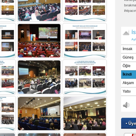
bırakmaz
ihtiyacı
kurtarı
sıkıntıs
onu kıya
etti: "K
otursa, 
sabit kıl
Ebu Dav
Buh
▪ Üy