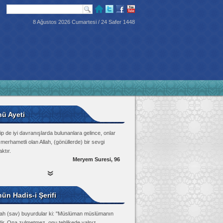
8 Ağustos 2026 Cumartesi / 24 Safer 1448
nü Ayeti
p de iyi davranışlarda bulunanlara gelince, onlar
 merhametli olan Allah, (gönüllerde) bir sevgi
ktır.
Meryem Suresi, 96
ün Hadis-i Şerifi
lah (sav) buyurdular ki: "Müslüman müslümanın
dir. Ona zulmetmez, onu tehlikede yalnız