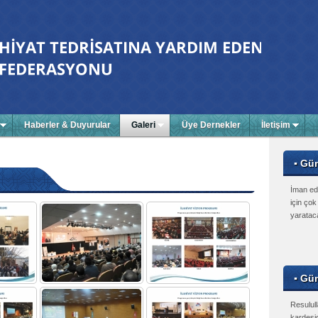
Haberler & Duyurular
Galeri
Üye Dernekler
İletişim
▪ Gü
İman edi
için çok
yarataca
▪ Gün
Resulul
kardeşi