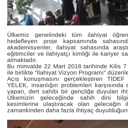
Ülkemiz genelindeki tüm ilahiyat öğren
hedefleyen proje kapsamında sahasın
akademisyenler, ilahiyat sahasında araşt
eğitimciler ve ilahiyatçı kimliği ile kariyer s
almaktadır.
Bu minvalde 22 Mart 2018 tarihinde Kilis 7 
ile birlikte “İlahiyat Vizyon Programı” düzenl
Açış konuşmasını gerçekleştiren TİDEF
YELEK, insanlığın problemleri karşısında du
yapan, dert sahibi bir gençliğe duyulan iht
Ülkemizin geleceğinde sahih dini bilg
kesimlerine ulaştıracak olan geleceğin il
zamankinden daha fazla ihtiyaç duyulduğunu 