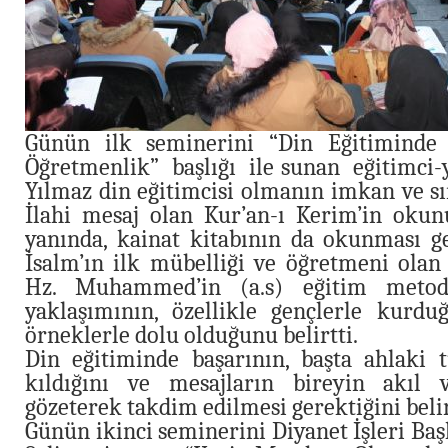
Günün ilk seminerini “Din Eğitiminde İ
Öğretmenlik” başlığı ile sunan eğitimc
Yılmaz din eğitimcisi olmanın imkan ve sı
İlahi mesaj olan Kur’an-ı Kerim’in okun
yanında, kainat kitabının da okunması ger
İsalm’ın ilk mübelliği ve öğretmeni olan
Hz. Muhammed’in (a.s) eğitim meto
yaklaşımının, özellikle gençlerle kurduğ
örneklerle dolu olduğunu belirtti.
Din eğitiminde başarının, başta ahlaki t
kıldığını ve mesajların bireyin akıl 
gözeterek takdim edilmesi gerektiğini belir
Günün ikinci seminerini Diyanet İşleri Baş