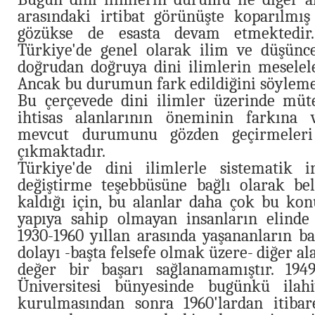
arasındaki irtibat görünüşte koparılmı
gözükse de esasta devam etmektedir
Türkiye'de genel olarak ilim ve düşünce
doğrudan doğruya dini ilimlerin meseleleri
Ancak bu durumun fark edildiğini söyleme
Bu çerçevede dini ilimler üzerinde müte
ihtisas alanlarının öneminin farkına v
mevcut durumunu gözden geçirmeleri 
çıkmaktadır.
Türkiye'de dini ilimlerle sistematik i
değiştirme teşebbüsüne bağlı olarak be
kaldığı için, bu alanlar daha çok bu kon
yapıya sahip olmayan insanların elinde 
1930-1960 yıllan arasında yaşananların ba
dolayı -başta felsefe olmak üzere- diğer al
değer bir başarı sağlanamamıştır. 194
Üniversitesi bünyesinde bugünkü ilahiy
kurulmasından sonra 1960'lardan itibar