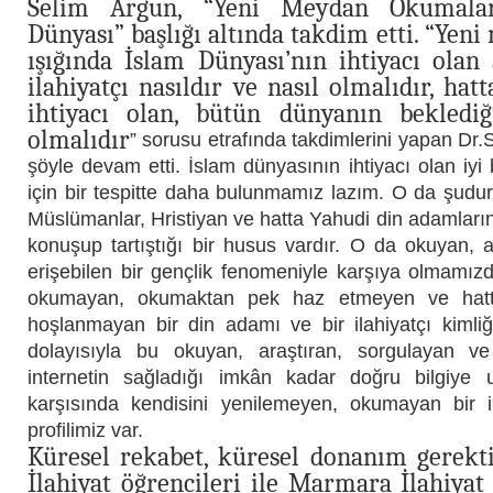
Selim Argun, “Yeni Meydan Okumalar
Dünyası” başlığı altında takdim etti. “Ye
ışığında İslam Dünyası’nın ihtiyacı olan
ilahiyatçı nasıldır ve nasıl olmalıdır, ha
ihtiyacı olan, bütün dünyanın beklediği
olmalıdır
” sorusu etrafında takdimlerini yapan Dr
şöyle devam etti. İslam dünyasının ihtiyacı olan iyi b
için bir tespitte daha bulunmamız lazım. O da şudu
Müslümanlar, Hristiyan ve hatta Yahudi din adamların
konuşup tartıştığı bir husus vardır. O da okuyan, ar
erişebilen bir gençlik fenomeniyle karşıya olmamız
okumayan, okumaktan pek haz etmeyen ve hatt
hoşlanmayan bir din adamı ve bir ilahiyatçı kimliğ
dolayısıyla bu okuyan, araştıran, sorgulayan ve
internetin sağladığı imkân kadar doğru bilgiye u
karşısında kendisini yenilemeyen, okumayan bir 
profilimiz var.
Küresel rekabet, küresel donanım gerektir
İlahiyat öğrencileri ile Marmara İlahiyat 