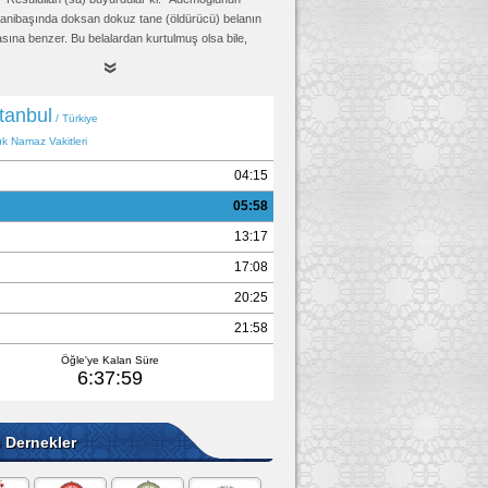
 yanibaşında doksan dokuz tane (öldürücü) belanın
sına benzer. Bu belalardan kurtulmuş olsa bile,
 ölünceye kadar çekeceği düşkünlük hali
caktır."
Tirmizi, Kader 14, (2151)
e Dernekler