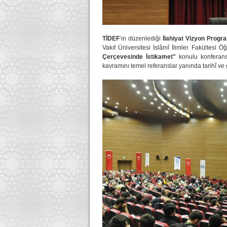
TİDEF
’in düzenlediği
İlahiyat Vizyon Progr
Vakıf Üniversitesi İslâmî İlimler Fakültesi
Çerçevesinde İstikamet"
konulu konferans
kavramını temel referanslar yanında tarihî ve 