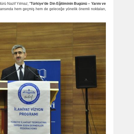
ürü Nazif Yılmaz; "
Türkiye’de Din Eğitiminin Bugünü – Yarını ve
ransında hem geçmiş hem de geleceğe yönelik önemli noktaları,