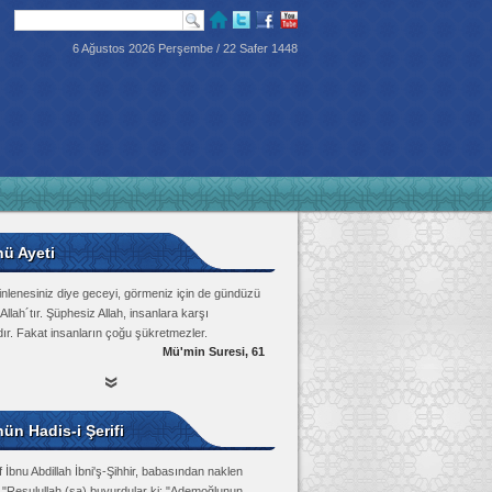
6 Ağustos 2026 Perşembe / 22 Safer 1448
nü Ayeti
inlenesiniz diye geceyi, görmeniz için de gündüzü
Allah´tır. Şüphesiz Allah, insanlara karşı
dır. Fakat insanların çoğu şükretmezler.
Mü'min Suresi, 61
ün Hadis-i Şerifi
 İbnu Abdillah İbni'ş-Şihhir, babasından naklen
: "Resulullah (sa) buyurdular ki: "Ademoğlunun