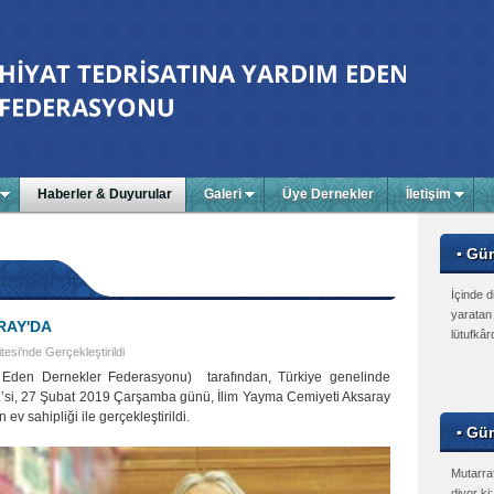
Haberler & Duyurular
Galeri
Üye Dernekler
İletişim
▪ Gü
İçinde d
yaratan 
RAY'DA
lütufkâr
esi'nde Gerçekleştirildi
m Eden Dernekler Federasyonu) tarafından, Türkiye genelinde
2.’si, 27 Şubat 2019 Çarşamba günü, İlim Yayma Cemiyeti Aksaray
 ev sahipliği ile gerçekleştirildi.
▪ Gün
Mutarraf
diyor ki