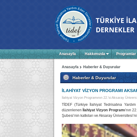
Anasayfa
Hakkımızda
Programlar
Anasayfa
Haberler & Duyurular
Haberler & Duyurular
İLAHİYAT VİZYON PROGRAMI AKSA
İlahiyat Vizyon Programının 22.'si Aksaray Üniversit
TİDEF (Türkiye İlahiyat Tedrisatına Yardı
düzenlenen
İlahiyat Vizyon Programı
’nın 2
Şubesi’nin katkıları ve Aksaray Üniversitesi’nin