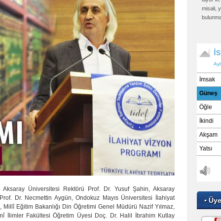
misali,
bulunma
sonunda
yakalaya
Aksaray Üniversitesi Rektörü Prof. Dr. Yusuf Şahin, Aksaray
ı Prof. Dr. Necmettin Aygün, Ondokuz Mayıs Üniversitesi İlahiyat
▪ Üy
, Millî Eğitim Bakanlığı Din Öğretimi Genel Müdürü Nazif Yılmaz,
mî İlimler Fakültesi Öğretim Üyesi Doç. Dr. Halil İbrahim Kutlay