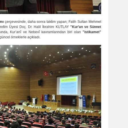
amı
çerçevesinde, daha sonra taktim yapan; Fatih Sultan Mehmet
 Öğretim Üyesi Doç. Dr. Halil İbrahim KUTLAY
"Kur’an ve Sünnet
ında, Kur’anî ve Nebevî kavramlarından biri olan
"istikamet"
güncel örneklerle açıkladı.