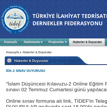
Anasayfa
Hakkımızda
Programlar
Haberler & Duyurular
Anasayfa
Haberler & Duyurular
Haberler & Duyurular
İDK-2 SINAV DUYURUSU
"İslam Düşüncesi Kılavuzu-2 Online Eğitim 
sınavı 02 Temmuz Cumartesi günü yapılacak
Online sınav formuna ait link, TİDEF'in Tel
DUYURULAR grubunda saat 18.00'de paylaş