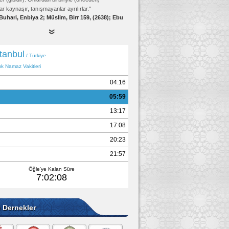
ar kaynaşır, tanışmayanlar ayrılırlar."
Buhari, Enbiya 2; Müslim, Birr 159, (2638); Ebu
Davud, Edeb 19, (4834)
e Dernekler