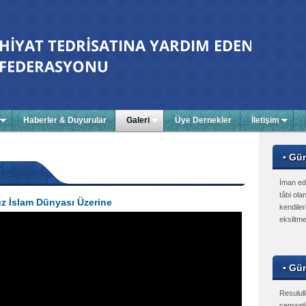
Haberler & Duyurular
Galeri
Üye Dernekler
İletişim
▪ Gü
İman ed
tâbi olan
üz İslam Dünyası Üzerine
kendiler
eksiltme
▪ Gün
Resulull
cemaatle