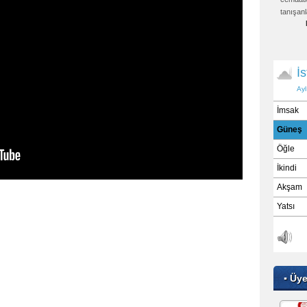
tanışanl
▪ Üy