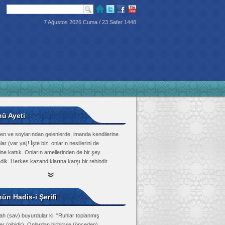
7 Ağustos 2026 Cuma / 23 Safer 1448
nü Ayeti
en ve soylarından gelenlerde, imanda kendilerine
lar (var ya)! İşte biz, onların nesillerini de
ine kattık. Onların amellerinden de bir şey
dik. Herkes kazandıklarına karşı bir rehindir.
Tûr Suresi, 21
ün Hadis-i Şerifi
ah (sav) buyurdular ki: "Ruhlar toplanmış
r (gibidir). Onlardan birbiriyle (önceden)