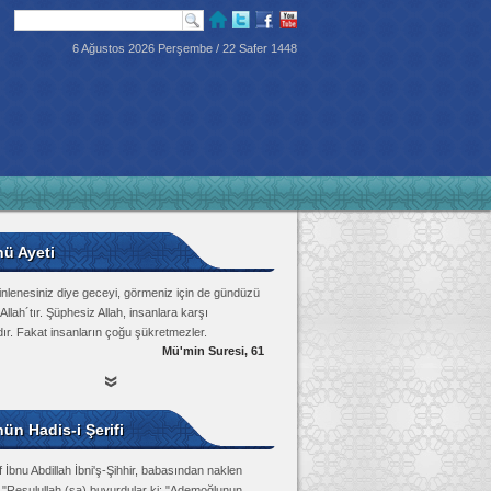
6 Ağustos 2026 Perşembe / 22 Safer 1448
nü Ayeti
inlenesiniz diye geceyi, görmeniz için de gündüzü
Allah´tır. Şüphesiz Allah, insanlara karşı
dır. Fakat insanların çoğu şükretmezler.
Mü'min Suresi, 61
ün Hadis-i Şerifi
 İbnu Abdillah İbni'ş-Şihhir, babasından naklen
: "Resulullah (sa) buyurdular ki: "Ademoğlunun