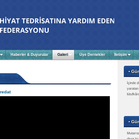
Haberler & Duyurular
Galeri
Üye Dernekler
İletişim
▪ Gü
İçinde d
yaratan 
redat
lütufkâr
▪ Gün
Mutarraf
diyor ki