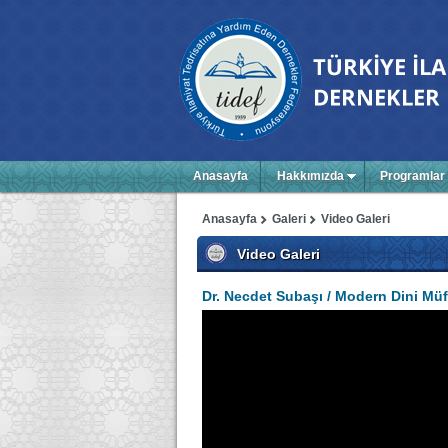
Anasayfa
Hakkımızda
Programlar
Anasayfa
Galeri
Video Galeri
Video Galeri
Dr. Necdet Subaşı / Modern Dini Müf