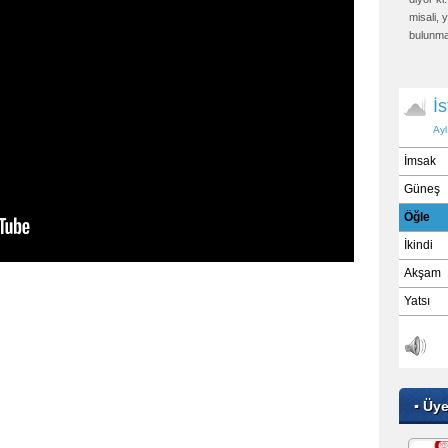
misali,
bulunma
sonunda
yakalaya
▪ Üy