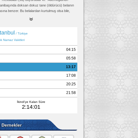
 yanibaşında doksan dokuz tane (öldürücü) belanın
sına benzer. Bu belalardan kurtulmuş olsa bile,
 ölünceye kadar çekeceği düşkünlük hali
caktır."
Tirmizi, Kader 14, (2151)
e Dernekler