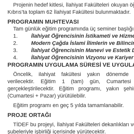
Projenin hedef kitlesi, İlahiyat Fakülteleri okuyan ö
Kıbrıs’ta toplam 62 İlahiyat Fakültesi bulunmaktadır.
PROGRAMIN MUHTEVASI
Tam günlük eğitim programında üç seminer başlığı 
1.
İlahiyat Öğrencisinin İstikameti ve Hizme
2.
Modern Çağda İslami İlimlerin ve Bilinci
3.
İlahiyat Öğrencisinin Manevi ve Estetik
4.
İlahiyat Öğrencisinin Vizyonu ve Kariyer
PROGRAMIN UYGULAMA SÜRESİ VE UYGUL
Öncelik, ilahiyat fakültesi yakın dönemde a
verilecektir. Eğitim 1 (tam) gün, Cumarte
gerçekleştirilecektir. Eğitim programı, yakın şehi
(Cumartesi + Pazar) yürütülebilir.
Eğitim programı en geç 5 yılda tamamlanabilir.
PROJE ORTAĞI
TİDEF bu projeyi, İlahiyat Fakülteleri dekanlıkları
şubeleriyle işbirliği içerisinde yürütecektir.