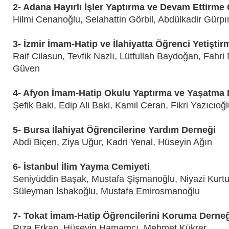
2- Adana Hayırlı İşler Yaptırma ve Devam Ettirme
Hilmi Cenanoğlu, Selahattin Görbil, Abdülkadir Gürp
3- İzmir İmam-Hatip ve İlahiyatta Öğrenci Yetişti
Raif Cilasun, Tevfik Nazlı, Lütfullah Baydoğan, Fahri 
Güven
4- Afyon İmam-Hatip Okulu Yaptırma ve Yaşatma 
Şefik Baki, Edip Ali Baki, Kamil Ceran, Fikri Yazıcıoğ
5- Bursa İlahiyat Öğrencilerine Yardım Derneği
Abdi Biçen, Ziya Uğur, Kadri Yenal, Hüseyin Ağın
6- İstanbul İlim Yayma Cemiyeti
Seniyüddin Başak, Mustafa Şişmanoğlu, Niyazi Kurtu
Süleyman İshakoğlu, Mustafa Emirosmanoğlu
7- Tokat İmam-Hatip Öğrencilerini Koruma Derneğ
Rıza Erkan, Hüseyin Hamamcı, Mehmet Kükrer