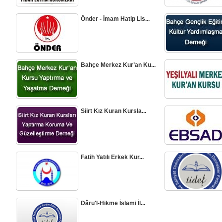
Önder - İmam Hatip Lis...
Bahçe Merkez Kur’an Ku...
Siirt Kız Kuran Kursla...
Fatih Yatılı Erkek Kur...
Dâru'l-Hikme İslami İl...