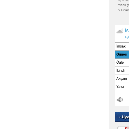
misali,
bulunma
sonunda
yakalaya
▪ Üy