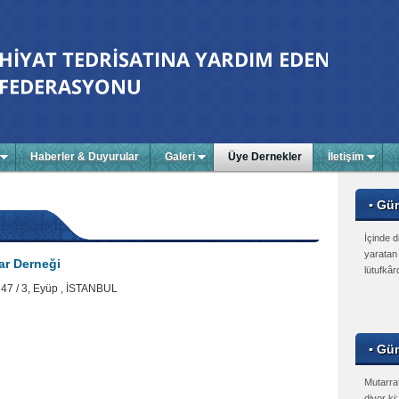
Haberler & Duyurular
Galeri
Üye Dernekler
İletişim
▪ Gü
İçinde d
yaratan 
lar Derneği
lütufkâr
47 / 3, Eyüp , İSTANBUL
▪ Gün
Mutarraf
diyor ki