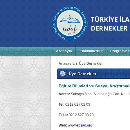
Anasayfa
Hakkımızda
Programlar
Anasayfa
Üye Dernekler
Üye Dernekler
Eğitim Bilimleri ve Sosyal Araştırma
Adres:
Sakarya Mah. Silahtarağa Cad. No : 1
Tel:
0212 627 02 03
Faks:
0212 627 03 70
Web:
www.ebsad.org