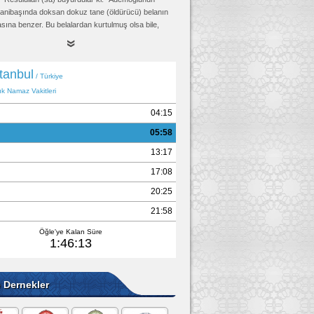
 yanibaşında doksan dokuz tane (öldürücü) belanın
sına benzer. Bu belalardan kurtulmuş olsa bile,
 ölünceye kadar çekeceği düşkünlük hali
caktır."
Tirmizi, Kader 14, (2151)
e Dernekler