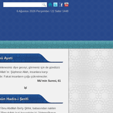
6 Ağustos 2026 Perşembe / 22 Safer 1448
nü Ayeti
inlenesiniz diye geceyi, görmeniz için de gündüzü
Allah´tır. Şüphesiz Allah, insanlara karşı
dır. Fakat insanların çoğu şükretmezler.
Mü'min Suresi, 61
ün Hadis-i Şerifi
 İbnu Abdillah İbni'ş-Şihhir, babasından naklen
: "Resulullah (sa) buyurdular ki: "Ademoğlunun