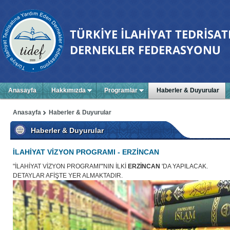
Anasayfa
Hakkımızda
Programlar
Haberler & Duyurular
Anasayfa
Haberler & Duyurular
Haberler & Duyurular
İLAHİYAT VİZYON PROGRAMI - ERZİNCAN
"İLAHİYAT VİZYON PROGRAMI"'NIN İLKİ
ERZİNCAN
'DA YAPILACAK.
DETAYLAR AFİŞTE YER ALMAKTADIR.