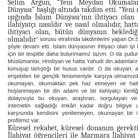
Selim Argun, “Yeni Meydan Okumalar
Dünyası” başlığı altında takdim etti. “Ye
ışığında İslam Dünyası’nın ihtiyacı olan
ilahiyatçı nasıldır ve nasıl olmalıdır, ha
ihtiyacı olan, bütün dünyanın beklediği
olmalıdır
” sorusu etrafında takdimlerini yapan Dr
şöyle devam etti. İslam dünyasının ihtiyacı olan iyi b
için bir tespitte daha bulunmamız lazım. O da şudu
Müslümanlar, Hristiyan ve hatta Yahudi din adamların
konuşup tartıştığı bir husus vardır. O da okuyan, ar
erişebilen bir gençlik fenomeniyle karşıya olmamız
okumayan, okumaktan pek haz etmeyen ve hatt
hoşlanmayan bir din adamı ve bir ilahiyatçı kimliğ
dolayısıyla bu okuyan, araştıran, sorgulayan ve
internetin sağladığı imkân kadar doğru bilgiye u
karşısında kendisini yenilemeyen, okumayan bir 
profilimiz var.
Küresel rekabet, küresel donanım gerektir
İlahiyat öğrencileri ile Marmara İlahiyat 