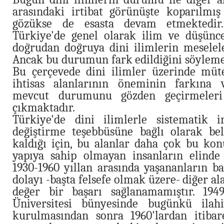
arasındaki irtibat görünüşte koparılmı
gözükse de esasta devam etmektedir
Türkiye'de genel olarak ilim ve düşünce
doğrudan doğruya dini ilimlerin meseleleri
Ancak bu durumun fark edildiğini söyleme
Bu çerçevede dini ilimler üzerinde müte
ihtisas alanlarının öneminin farkına v
mevcut durumunu gözden geçirmeleri 
çıkmaktadır.
Türkiye'de dini ilimlerle sistematik i
değiştirme teşebbüsüne bağlı olarak be
kaldığı için, bu alanlar daha çok bu kon
yapıya sahip olmayan insanların elinde 
1930-1960 yıllan arasında yaşananların ba
dolayı -başta felsefe olmak üzere- diğer al
değer bir başarı sağlanamamıştır. 194
Üniversitesi bünyesinde bugünkü ilahiy
kurulmasından sonra 1960'lardan itibar