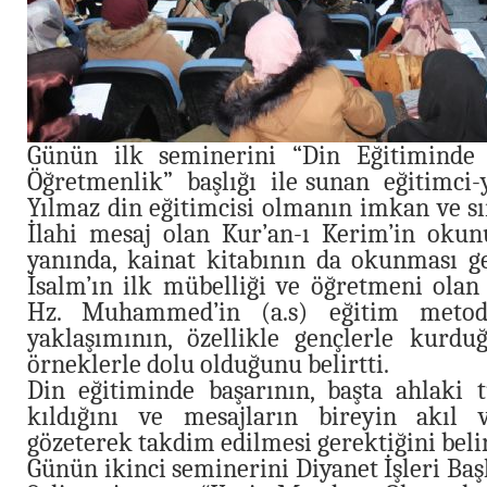
Günün ilk seminerini “Din Eğitiminde İ
Öğretmenlik” başlığı ile sunan eğitimc
Yılmaz din eğitimcisi olmanın imkan ve sı
İlahi mesaj olan Kur’an-ı Kerim’in okun
yanında, kainat kitabının da okunması ger
İsalm’ın ilk mübelliği ve öğretmeni olan
Hz. Muhammed’in (a.s) eğitim meto
yaklaşımının, özellikle gençlerle kurduğ
örneklerle dolu olduğunu belirtti.
Din eğitiminde başarının, başta ahlaki t
kıldığını ve mesajların bireyin akıl 
gözeterek takdim edilmesi gerektiğini belir
Günün ikinci seminerini Diyanet İşleri Baş