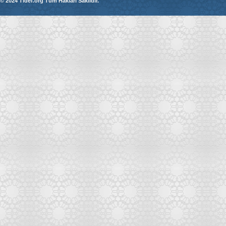
© 2024 Tidef.org Tüm Hakları Saklıdır.