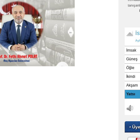
tanışanl
▪ Üy