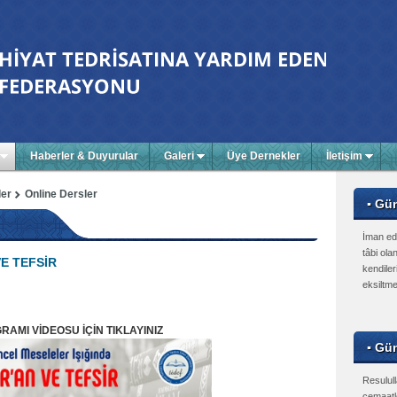
Haberler & Duyurular
Galeri
Üye Dernekler
İletişim
ler
Online Dersler
▪ Gü
İman ed
tâbi olan
VE TEFSİR
kendiler
eksiltme
RAMI VİDEOSU İÇİN TIKLAYINIZ
▪ Gün
Resulull
cemaatle