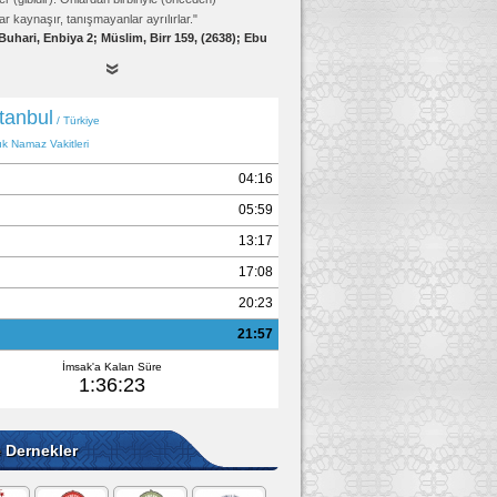
ar kaynaşır, tanışmayanlar ayrılırlar."
Buhari, Enbiya 2; Müslim, Birr 159, (2638); Ebu
Davud, Edeb 19, (4834)
e Dernekler