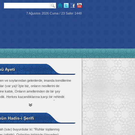
7 Ağustos 2026 Cuma / 23 Safer 1448
nü Ayeti
en ve soylarından gelenlerde, imanda kendilerine
lar (var ya)! İşte biz, onların nesillerini de
ine kattık. Onların amellerinden de bir şey
dik. Herkes kazandıklarına karşı bir rehindir.
Tûr Suresi, 21
ün Hadis-i Şerifi
ah (sav) buyurdular ki: "Ruhlar toplanmış
r (gibidir). Onlardan birbiriyle (önceden)