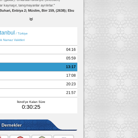
ar kaynaşır, tanışmayanlar ayrılırlar."
Buhari, Enbiya 2; Müslim, Birr 159, (2638); Ebu
Davud, Edeb 19, (4834)
e Dernekler