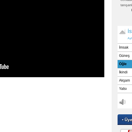
tanışanl
▪ Üy