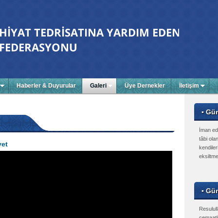
Haberler & Duyurular
Galeri
Üye Dernekler
İletişim
▪ Gü
İman ed
tâbi olan
yet
kendiler
eksiltme
▪ Gün
Resulull
cemaatle