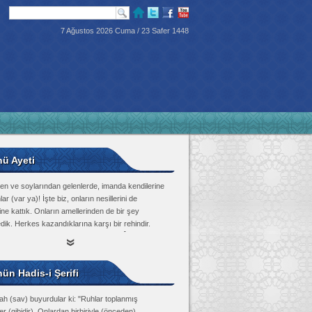
7 Ağustos 2026 Cuma / 23 Safer 1448
nü Ayeti
en ve soylarından gelenlerde, imanda kendilerine
lar (var ya)! İşte biz, onların nesillerini de
ine kattık. Onların amellerinden de bir şey
dik. Herkes kazandıklarına karşı bir rehindir.
Tûr Suresi, 21
ün Hadis-i Şerifi
ah (sav) buyurdular ki: "Ruhlar toplanmış
r (gibidir). Onlardan birbiriyle (önceden)