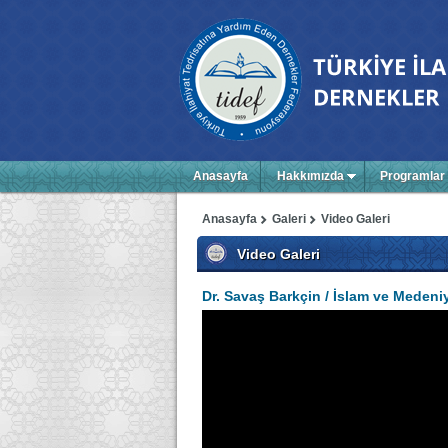
Anasayfa
Hakkımızda
Programlar
Anasayfa
Galeri
Video Galeri
Video Galeri
Dr. Savaş Barkçin / İslam ve Medeni